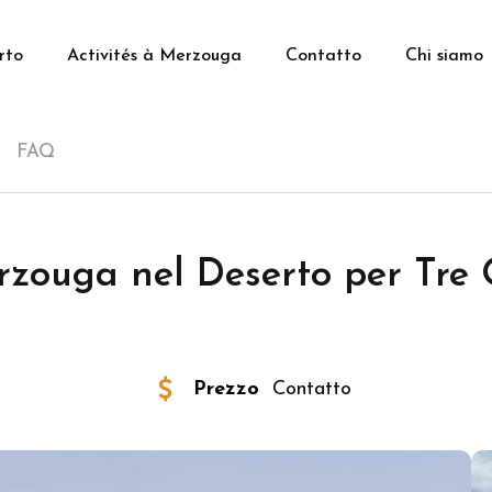
rto
Activités à Merzouga
Contatto
Chi siamo
FAQ
erzouga nel Deserto per Tre
Prezzo
Contatto