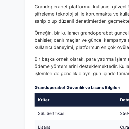
Grandoperabet platformu, kullanıcı güvenliğ
şifreleme teknolojisi ile korunmakta ve kulla
sahip olup düzenli denetimlerden geçmekte
Örneğin, bir kullanıcı grandoperabet güncel
bahisler, canlı maçlar ve güncel kampanyalar
kullanıcı deneyimi, platformun en çok övülen
Bir başka örnek olarak, para yatırma işlemle
ödeme yöntemlerini desteklemektedir. Kulla
işlemleri de genellikle aynı gün içinde tam
Grandoperabet Güvenlik ve Lisans Bilgileri
Kriter
Det
SSL Sertifikası
256-
Lisans
Cura