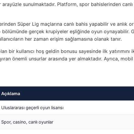
ir arayüzle sunulmaktadır. Platform, spor bahislerinden canlı
inden Süper Lig maçlarına canlı bahis yapabilir ve anlık ora
sino bölümünde gerçek krupiyeler eşliğinde oyun oynayabilir.
 kullanıcıların her zaman erişim sağlamasına olanak tanır.
an bir kullanıcı hoş geldin bonusu sayesinde ilk yatırımını iki
ran önemli unsurlar arasında yer almaktadır. Ayrıca, mobil u
Açıklama
Uluslararası geçerli oyun lisansı
Spor, casino, canlı oyunlar