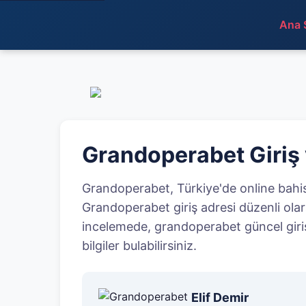
Ana 
Grandoperabet Giriş
Grandoperabet, Türkiye'de online bahis 
Grandoperabet giriş adresi düzenli olar
incelemede, grandoperabet güncel giriş
bilgiler bulabilirsiniz.
Elif Demir