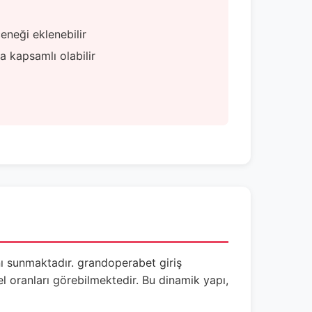
neği eklenebilir
a kapsamlı olabilir
ı sunmaktadır. grandoperabet giriş
l oranları görebilmektedir. Bu dinamik yapı,