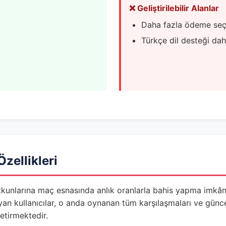
❌ Geliştirilebilir Alanlar
Daha fazla ödeme seçe
Türkçe dil desteği dah
zellikleri
kunlarına maç esnasında anlık oranlarla bahis yapma imkân
yan kullanıcılar, o anda oynanan tüm karşılaşmaları ve günce
etirmektedir.