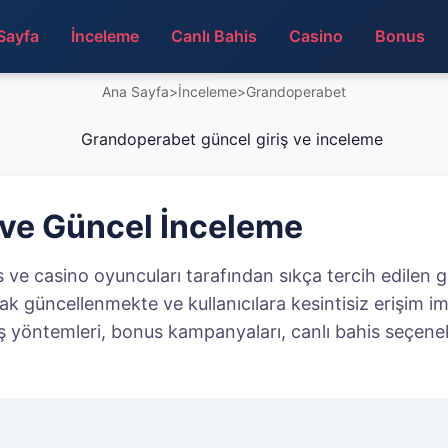
Sayfa
İnceleme
Canlı Bahis
Casino
Bonus
Ana Sayfa
>
İnceleme
>
Grandoperabet
 ve Güncel İnceleme
ve casino oyuncuları tarafından sıkça tercih edilen gü
ak güncellenmekte ve kullanıcılara kesintisiz erişim 
 yöntemleri, bonus kampanyaları, canlı bahis seçenekl