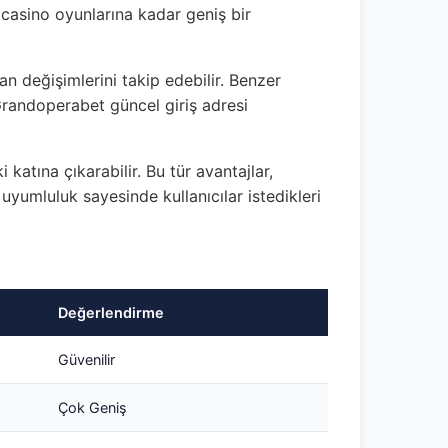
 casino oyunlarına kadar geniş bir
n değişimlerini takip edebilir. Benzer
 Grandoperabet güncel giriş adresi
 katına çıkarabilir. Bu tür avantajlar,
yumluluk sayesinde kullanıcılar istedikleri
Değerlendirme
Güvenilir
Çok Geniş