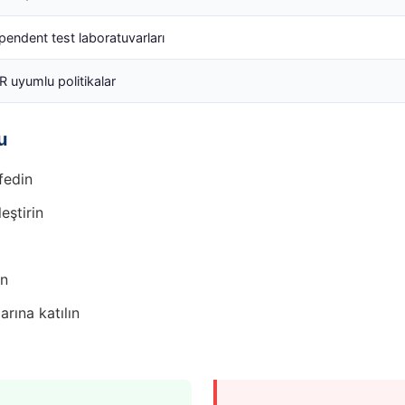
pendent test laboratuvarları
 uyumlu politikalar
u
fedin
eştirin
in
arına katılın